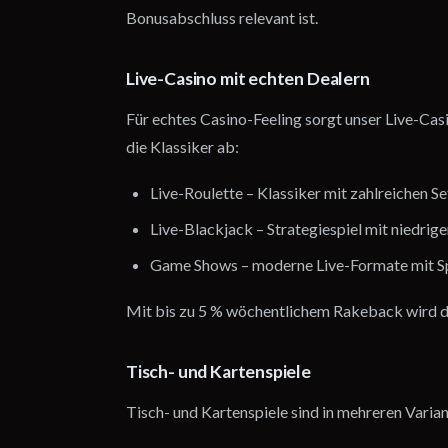
Bonusabschluss relevant ist.
Live-Casino mit echten Dealern
Für echtes Casino-Feeling sorgt unser Live-Casi
die Klassiker ab:
Live-Roulette – Klassiker mit zahlreichen 
Live-Blackjack – Strategiespiel mit niedri
Game Shows – moderne Live-Formate mit S
Mit bis zu 5 % wöchentlichem Rakeback wird da
Tisch- und Kartenspiele
Tisch- und Kartenspiele sind in mehreren Varia