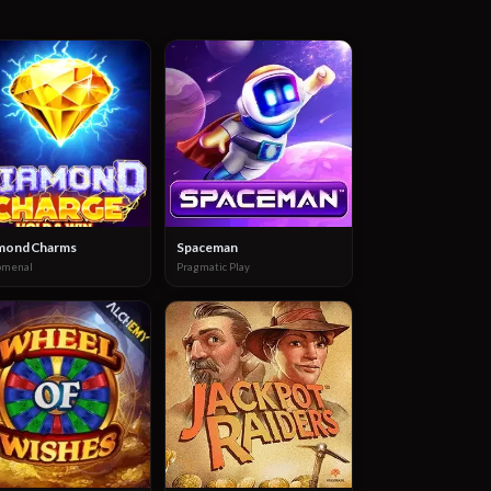
mond Charms
Spaceman
omenal
Pragmatic Play