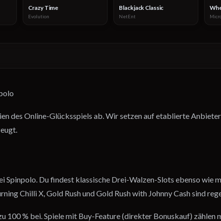
Crazy Time
Blackjack Classic
Whe
Evolution
NetEnt
Micr
polo
n des Online-Glücksspiels ab. Wir setzen auf etablierte Anbieter 
eugt.
i Spinpolo. Du findest klassische Drei-Walzen-Slots ebenso wie 
urning Chilli X, Gold Rush und Gold Rush with Johnny Cash sind re
u 100 % bei. Spiele mit Buy-Feature (direkter Bonuskauf) zählen 