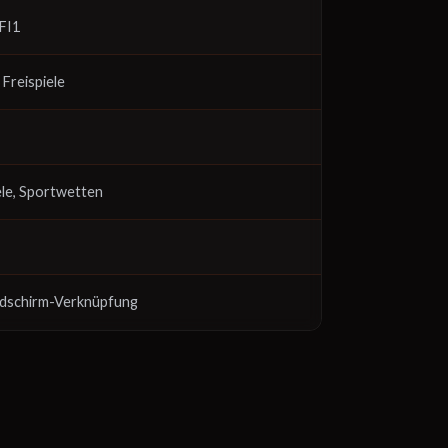
FI1
 Freispiele
ele, Sportwetten
ildschirm-Verknüpfung