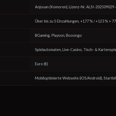
Anjouan (Komoren), Lizenz-Nr. ALSI-202509029-
Über bis zu 5 Einzahlungen, +177 % / +123 % + 77
BGaming, Playson, Booongo
Spielautomaten, Live-Casino, Tisch- & Kartenspi
Euro (€)
Mobiloptimierte Webseite (iOS/Android), Startb